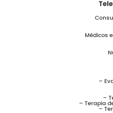
Tele
Consul
Médicos e
N
– Ev
– T
– Terapia d
– Te