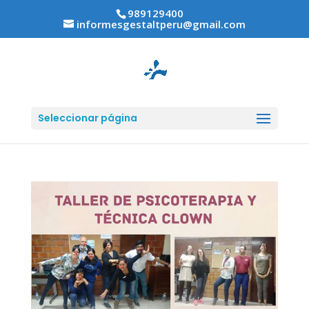
989129400
informesgestaltperu@gmail.com
Seleccionar página